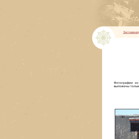
Заглавная
Фотографии из
выложены тольк