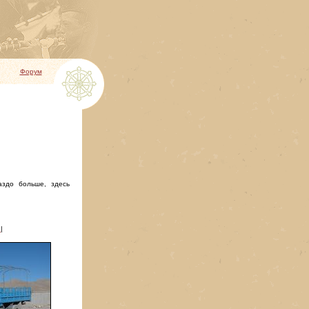
Форум
аздо больше, здесь
3
|