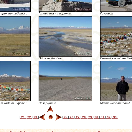
ларек по-тибетски
Голова яка на воротах
Грузовик
Один из бродов
Первый взгляд на Ка
ют хадаки и флаги
Созерцание
Мечта исполнилась!
|
21
|
22
|
23
|
|
25
|
26
|
27
|
28
|
29
|
30
|
31
|
32
|
33
|