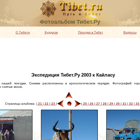
Фотоальбом Тибет.Ру
О Тибете
Буддизм
Поездка в Тибет
Вопросы
Экспедиция Тибет.Ру 2003 к Кайласу
 нашей поездки. Снимки расположены в хронологическом порядке. Фотографий гор
о снятые мною.
Страницы альбома: |
21
|
22
|
23
|
|
25
|
26
|
27
|
28
|
29
|
30
|
31
|
32
|
3