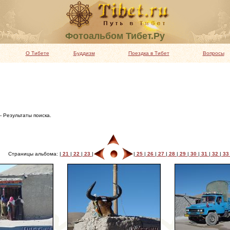
Фотоальбом Тибет.Ру
О Тибете
Буддизм
Поездка в Тибет
Вопросы
- Результаты поиска.
Страницы альбома: |
21
|
22
|
23
|
|
25
|
26
|
27
|
28
|
29
|
30
|
31
|
32
|
3