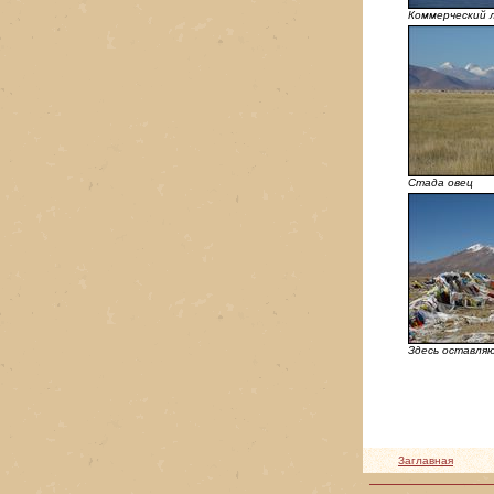
Коммерческий 
Стада овец
Здесь оставля
Заглавная