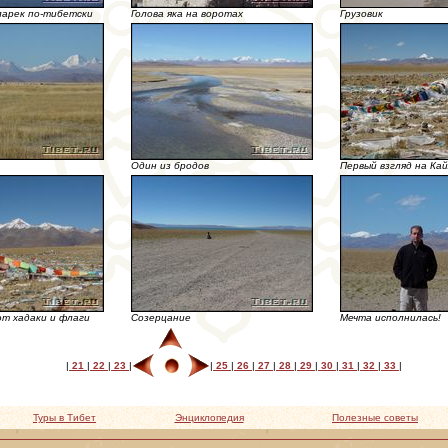
ларек по-тибетски
Голова яка на воротах
Грузовик
Один из бродов
Первый взгляд на Ка
ют хадаки и флаги
Созерцание
Мечта исполнилась!
|
21
|
22
|
23
|
|
25
|
26
|
27
|
28
|
29
|
30
|
31
|
32
|
33
|
Туры в Тибет
Энциклопедия
Полезные советы