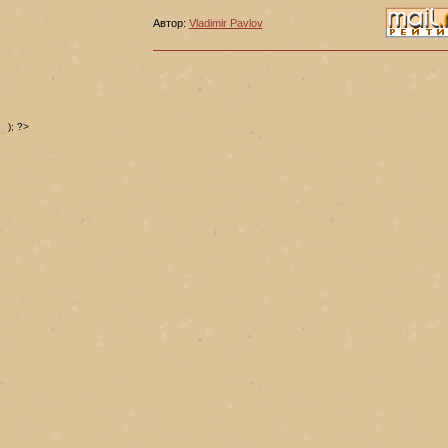
Автор:
Vladimir Pavlov
); ?>