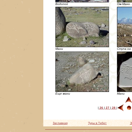
Водопой
Ом-Мани
Мани
Ступа на 
Еще мани
Мани
|
26
|
27
|
28
|
Заглавная
Туры в Тибет
Э