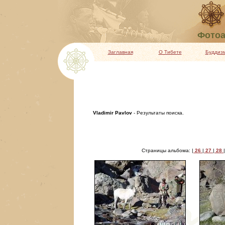
Фотоа
Заглавная
О Тибете
Буддиз
Vladimir Pavlov
- Результаты поиска.
Страницы альбома: |
26
|
27
|
28
|