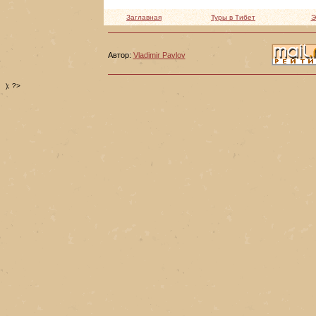
Заглавная
Туры в Тибет
Э
Автор:
Vladimir Pavlov
); ?>