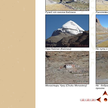
Ручей от снегов Кайласа
Расстоян
Гора Кайлас (Кайлаш)
На пути к
Монастырь Чуку (Chuku Monastery)
Но добр
просто
|
12
|
13
|
14
|