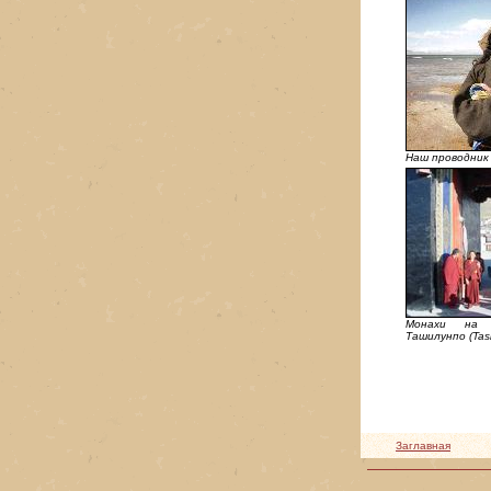
Наш проводник
Монахи на 
Ташилунпо (Tash
Заглавная