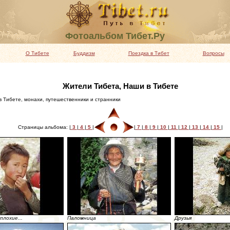
Фотоальбом Тибет.Ру
О Тибете
Буддизм
Поездка в Тибет
Вопросы
Жители Тибета, Наши в Тибете
 Тибете, монахи, путешественники и странники
Страницы альбома: |
3
|
4
|
5
|
|
7
|
8
|
9
|
10
|
11
|
12
|
13
|
14
|
15
|
плохие...
Паломница
Друзья