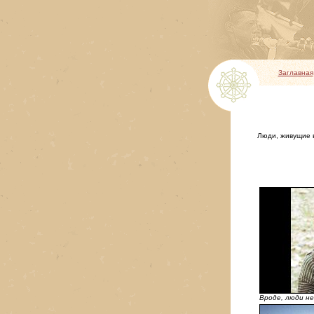
Заглавная
Люди, живущие в
Вроде, люди не