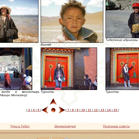
Тибетские абрикосы
Взгляд
входе в монастырь
Туристы
Туристы
ilunpo Monastery)
|
3
|
4
|
5
|
|
7
|
8
|
9
|
10
|
11
|
12
|
13
|
14
|
15
|
Туры в Тибет
Энциклопедия
Полезные советы