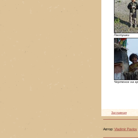
Пастушки
Чертенок на к
Заглавная
Автор:
Vladimir Pavlov