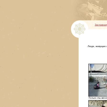
Заглавная
Люди, живущие в
Только ты мен