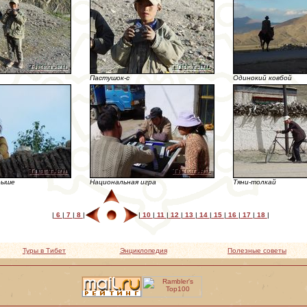
Пастушок-с
Одинокий ковбой
рыше
Национальная игра
Тяни-толкай
|
6
|
7
|
8
|
|
10
|
11
|
12
|
13
|
14
|
15
|
16
|
17
|
18
|
Туры в Тибет
Энциклопедия
Полезные советы