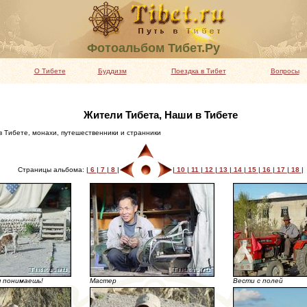
Фотоальбом Тибет.Ру
О Тибете
Буддизм
Поездка в Тибет
Вопросы
Жители Тибета, Наши в Тибете
 Тибете, монахи, путешественники и странники
Страницы альбома: |
6
|
7
|
8
|
|
10
|
11
|
12
|
13
|
14
|
15
|
16
|
17
|
18
|
я понимаешь!
Мастер
Вести с полей