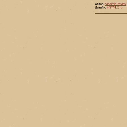
Автор:
Vladimir Pavlov
Дизайн:
inSTYLE.ru