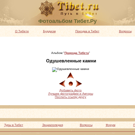
Фотоальбом Тибет.Ру
О Тибете
Буддизм
Поездка в Тибет
Вопросы
Альбом:"
Природа Тибета
"
Одушевленные камни
Добавить фото
Лучшие фотографии и Авторы
Послать ссылку другу
Туры в Тибет
Энциклопедия
Вопросы
Форум
П