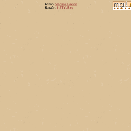
Автор:
Vladimir Pavlov
Дизайн:
inSTYLE.ru