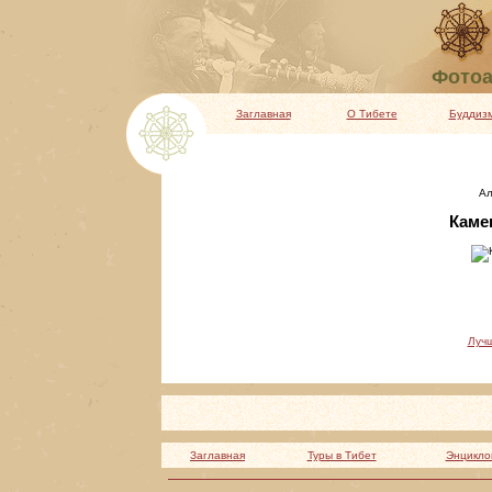
Фотоа
Заглавная
О Тибете
Буддиз
Ал
Камен
Луч
Заглавная
Туры в Тибет
Энцикло