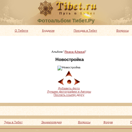
Фотоальбом Тибет.Ру
О Тибете
Буддизм
Поездка в Тибет
Вопросы
Альбом:"
Лхаса (Lhasa)
"
Новостройка
Добавить фото
Лучшие фотографии и Авторы
Послать ссылку другу
Туры в Тибет
Энциклопедия
Вопросы
Форум
П