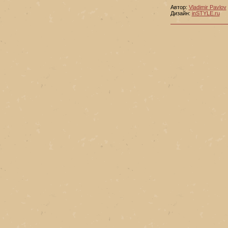
Автор:
Vladimir Pavlov
Дизайн:
inSTYLE.ru