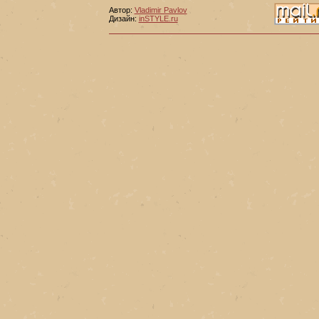
Автор:
Vladimir Pavlov
Дизайн:
inSTYLE.ru