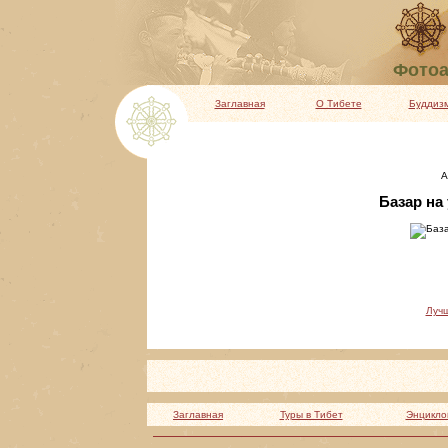
Фотоа
Заглавная
О Тибете
Буддиз
А
Базар на
Луч
Заглавная
Туры в Тибет
Энцикло